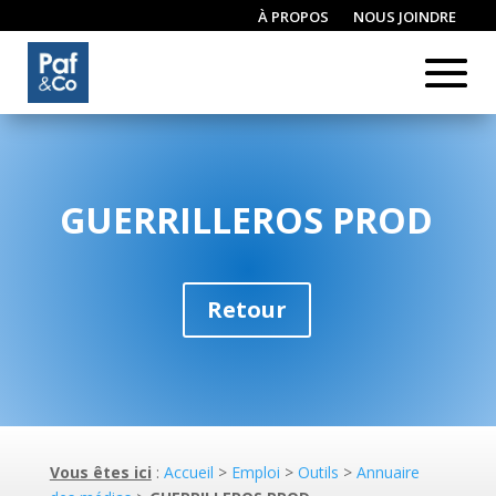
À PROPOS
NOUS JOINDRE
CONNEXION / INSCRIPTION
GUERRILLEROS PROD
Retour
Vous êtes ici
:
Accueil
>
Emploi
>
Outils
>
Annuaire