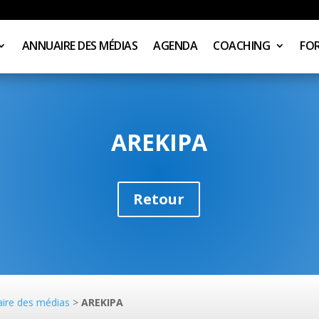
ANNUAIRE DES MÉDIAS
AGENDA
COACHING
FO
AREKIPA
Retour
ire des médias
>
AREKIPA