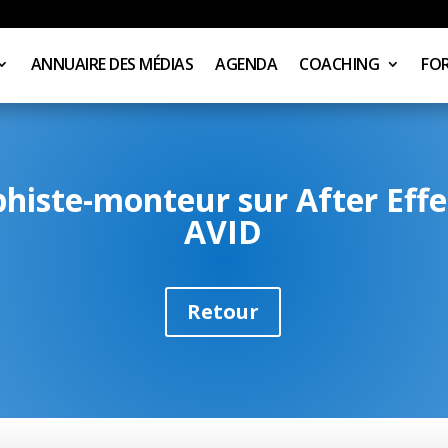
ANNUAIRE DES MÉDIAS
AGENDA
COACHING
FO
histe-monteur sur After Effec
AVID
Retour