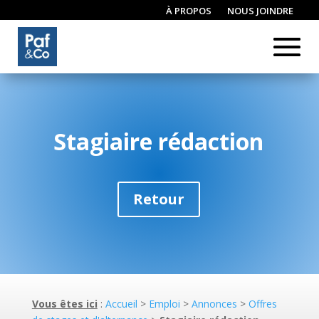
À PROPOS
NOUS JOINDRE
CONNEXION / INSCRIPTION
Stagiaire rédaction
Retour
Vous êtes ici
:
Accueil
>
Emploi
>
Annonces
>
Offres