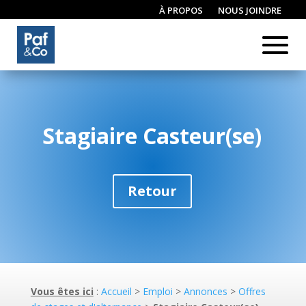
À PROPOS
NOUS JOINDRE
CONNEXION / INSCRIPTION
Stagiaire Casteur(se)
Retour
Vous êtes ici
:
Accueil
>
Emploi
>
Annonces
>
Offres