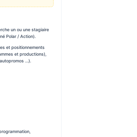
che un ou une stagiaire
é Polar / Action).
ches et positionnements
ammes et productions),
 autopromos …).
, programmation,