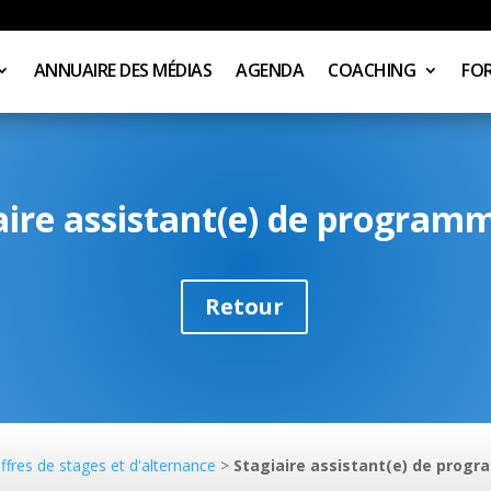
ANNUAIRE DES MÉDIAS
AGENDA
COACHING
FO
aire assistant(e) de program
Retour
ffres de stages et d'alternance
>
Stagiaire assistant(e) de prog