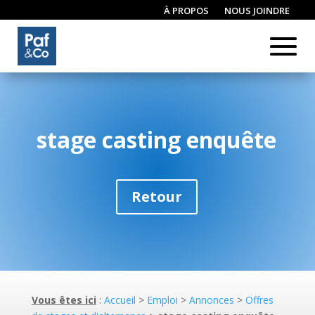
À PROPOS
NOUS JOINDRE
CONNEXION / INSCRIPTION
stage casting enquête
Retour
Vous êtes ici
:
Accueil
>
Emploi
>
Annonces
>
Offres