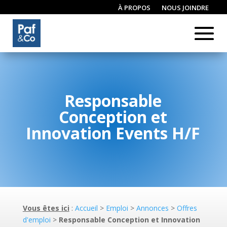
À PROPOS
NOUS JOINDRE
CONNEXION / INSCRIPTION
Responsable
Conception et
Innovation Events H/F
Vous êtes ici
:
Accueil
>
Emploi
>
Annonces
>
Offres
d'emploi
>
Responsable Conception et Innovation