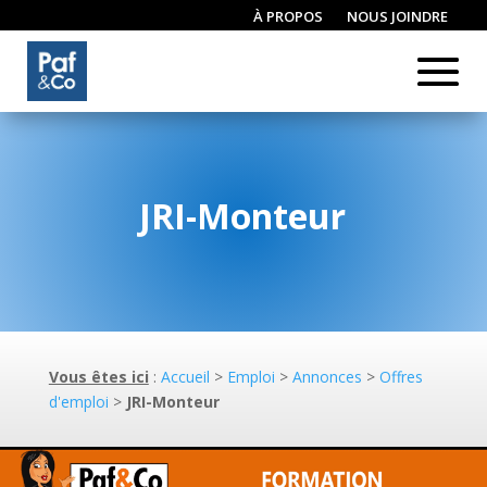
À PROPOS
NOUS JOINDRE
CONNEXION / INSCRIPTION
JRI-Monteur
Vous êtes ici
:
Accueil
>
Emploi
>
Annonces
>
Offres
d'emploi
>
JRI-Monteur