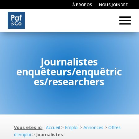
À PROPOS
NOUS JOINDRE
CONNEXION / INSCRIPTION
Journalistes
enquêteurs/enquêtric
es/researchers
Vous êtes ici
:
Accueil
>
Emploi
>
Annonces
>
Offres
d'emploi
>
Journalistes