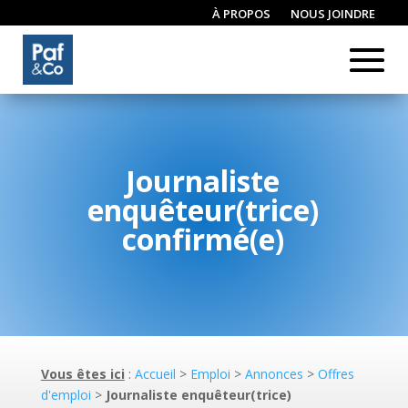
À PROPOS
NOUS JOINDRE
CONNEXION / INSCRIPTION
Journaliste
enquêteur(trice)
confirmé(e)
Vous êtes ici
:
Accueil
>
Emploi
>
Annonces
>
Offres
d'emploi
>
Journaliste enquêteur(trice)