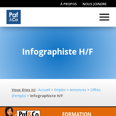
À PROPOS
NOUS JOINDRE
CONNEXION / INSCRIPTION
Infographiste H/F
Vous êtes ici
:
Accueil
>
Emploi
>
Annonces
>
Offres
d'emploi
>
Infographiste H/F