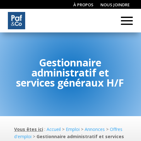
À PROPOS
NOUS JOINDRE
CONNEXION / INSCRIPTION
Gestionnaire
administratif et
services généraux H/F
Vous êtes ici
:
Accueil
>
Emploi
>
Annonces
>
Offres
d'emploi
>
Gestionnaire administratif et services