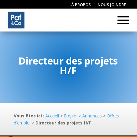
À PROPOS
NOUS JOINDRE
CONNEXION / INSCRIPTION
Directeur des projets
H/F
Vous êtes ici
:
Accueil
>
Emploi
>
Annonces
>
Offres
d'emploi
>
Directeur des projets H/F