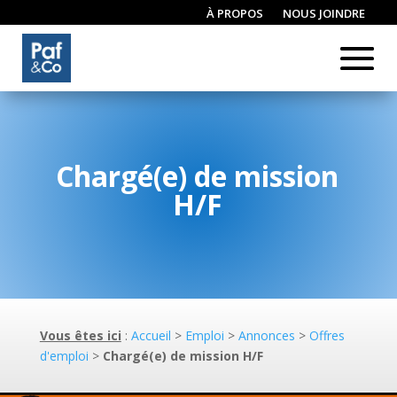
À PROPOS
NOUS JOINDRE
CONNEXION / INSCRIPTION
Chargé(e) de mission
H/F
Vous êtes ici
:
Accueil
>
Emploi
>
Annonces
>
Offres
d'emploi
>
Chargé(e) de mission H/F