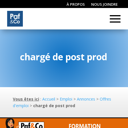
À PROPOS
NOUS JOINDRE
CONNEXION / INSCRIPTION
chargé de post prod
Vous êtes ici
:
Accueil
>
Emploi
>
Annonces
>
Offres
d'emploi
>
chargé de post prod