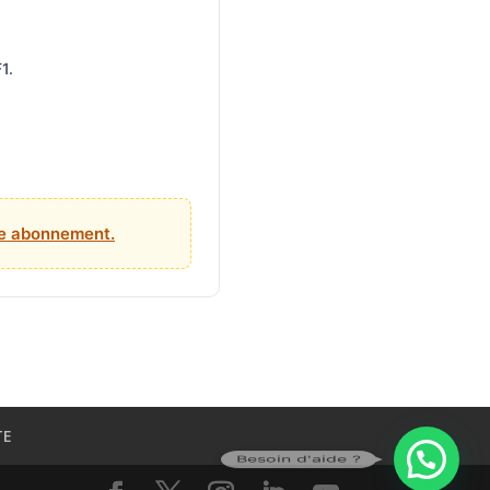
1.
tre abonnement.
TE
Besoin d'aide ?