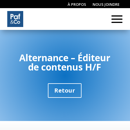
À PROPOS
NOUS JOINDRE
CONNEXION / INSCRIPTION
Alternance – Éditeur
de contenus H/F
Retour